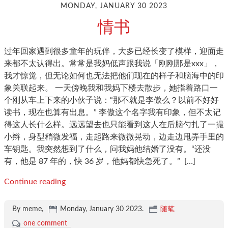
MONDAY, JANUARY 30 2023
情书
过年回家遇到很多童年的玩伴，大多已经长变了模样，迎面走
来都不太认得出。常常是我妈低声跟我说「刚刚那是xxx」，
我才惊觉，但无论如何也无法把他们现在的样子和脑海中的印
象关联起来。 一天傍晚我和我妈下楼去散步，她指着路口一
个刚从车上下来的小伙子说：“那不就是李傲么？以前不好好
读书，现在也算有出息。” 李傲这个名字我有印象，但不太记
得这人长什么样。远远望去也只能看到这人在后脑勺扎了一撮
小辫，身型稍微发福，走起路来微微晃动，边走边甩弄手里的
车钥匙。我突然想到了什么，问我妈他结婚了没有。“还没
有，他是 87 年的，快 36 岁，他妈都快急死了。”
[…]
Continue reading
By meme,
Monday, January 30 2023
.
随笔
one comment